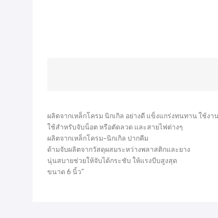
ผลิตจากเหล็กโครม นิกเกิล อย่างดี แข็งแกร่งทนทาน ใช้งา
ใช้สำหรับจับน็อต หรือตัดลวด และสายไฟต่างๆ
ผลิตจากเหล็กโครม-นิกเกิล ปากคีม
ด้ามจับผลิตจากวัสดุผสมระหว่างพลาสติกและยาง
นุ่นสบายช่วยให้จับได้กระชับ ให้แรงบีบสูงสุด
ขนาด 6 นิ้ว”