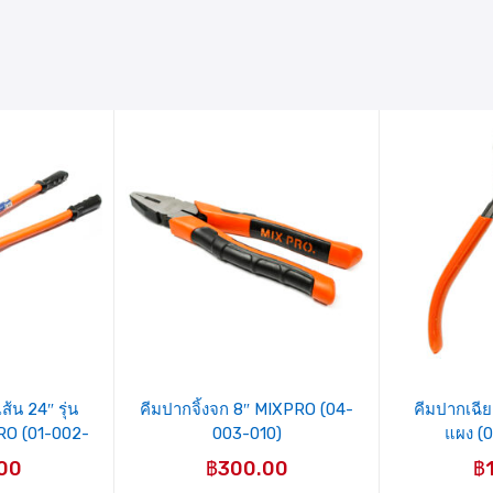
รายการ
ร
สินค้าที่
ส
ชอบ
้น 24″ รุ่น
คีมปากจิ้งจก 8″ MIXPRO (04-
คีมปากเฉีย
RO (01-002-
003-010)
แผง (
00
฿
300.00
฿