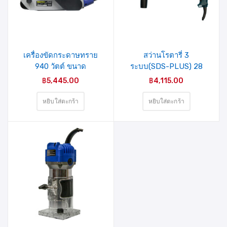
รายการ
รายการ
สินค้าที่
สินค้าที่
ชอบ
ชอบ
เครื่องขัดกระดาษทราย
สว่านโรตารี่ 3
940 วัตต์ ขนาด
ระบบ(SDS-PLUS) 28
100×610มม. รุ่น MP-940
มม. 850 วัตต์ รุ่น Z1A-
฿
5,445.00
฿
4,115.00
MIXPRO
HB-2852SRE(40-007-
005) MIXPRO
หยิบใส่ตะกร้า
หยิบใส่ตะกร้า
รายการ
สินค้าที่
ชอบ