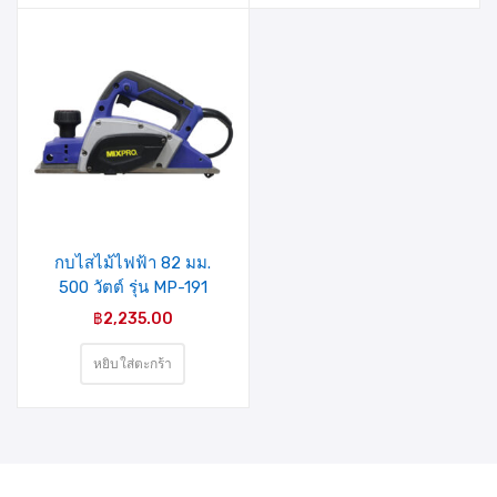
รายการ
สินค้าที่
ชอบ
กบไสไม้ไฟฟ้า 82 มม.
500 วัตต์ รุ่น MP-191
MIXPRO
฿
2,235.00
หยิบใส่ตะกร้า