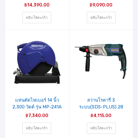
1500 วัตต์ รุ่น Z1A-
ACCESSORIES (MAX
฿
14,390.00
฿
9,090.00
5211(40-006-001)
WELD)
MIXPRO
หยิบใส่ตะกร้า
หยิบใส่ตะกร้า
รายการ
รายการ
สินค้าที่
สินค้าที่
ชอบ
ชอบ
แท่นตัดไฟเบอร์ 14 นิ้ว
สว่านโรตารี่ 3
2,300 วัตต์ รุ่น MP-241A
ระบบ(SDS-PLUS) 28
MIXPRO
มม. 850 วัตต์ รุ่น Z1A-
฿
7,340.00
฿
4,115.00
HB-2852SRE(40-007-
005) MIXPRO
หยิบใส่ตะกร้า
หยิบใส่ตะกร้า