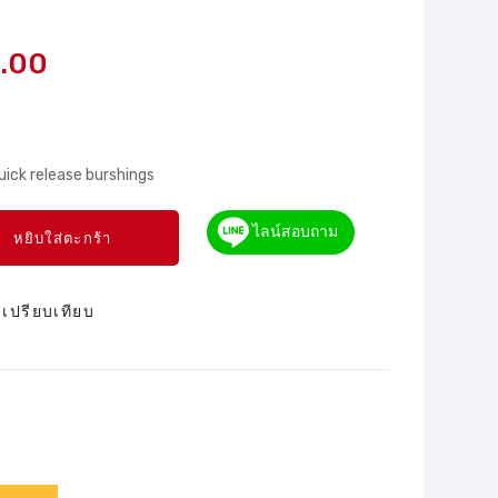
8.00
uick release burshings
ไลน์สอบถาม
หยิบใส่ตะกร้า
เปรียบเทียบ