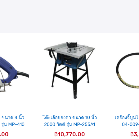
รายการ
ร
สินค้าที่
ส
ชอบ
ง ขนาด 4 นิ้ว
โต๊ะเลื่อยองศา ขนาด 10 นิ้ว
เครื่องจี้ปูน
 รุ่น MP-410
2000 วัตต์ รุ่น MP-255A1
04-009
RO
MIXPRO
.00
฿
10,770.00
฿
3