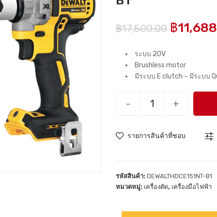
B1
฿
11,68
฿
17,500.00
ระบบ 20V
Brushless motor
มีระบบ E clutch – มีระบบ Q
-
+
รายการสินค้าที่ชอบ
รหัสสินค้า:
DEWALTHDCE151NT-B1
หมวดหมู่:
เครื่องตัด
,
เครื่องมือไฟฟ้า