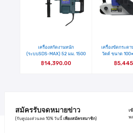
รายการ
รายการ
สินค้าที่
สินค้าที่
ชอบ
ชอบ
เครื่องสกัดงานหนัก
เครื่องขัดกระด
(ระบบSDS-MAX) 52 มม. 1500
วัตต์ ขนาด 100×
วัตต์ รุ่น Z1A-5211(40-006-
MP-940 M
฿
14,390.00
฿
5,445
001) MIXPRO
สมัครรับจดหมายข่าว
เข
พล
(รับคูปองส่วนลด 10% วันนี้
เพียงสมัครสมาชิก
)