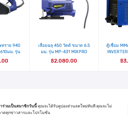
รายการ
ร
สินค้าที่
ส
ชอบ
าษทราย 940
เลื่อยฉลุ 450 วัตต์ ขนาด 6.5
ตู้เชื่อม 
610มม. รุ่น
มม. รุ่น MP-431 MIXPRO
INVERTER
IXPRO
IGBT (1pha
.00
฿
2,080.00
฿
3
(21
้าร่วมเป็นสมาชิกวันนี้
คุณจะได้รับคูปองส่วนลดใหม่ทันที คุณจะไม่
าดทุกข่าวสารและโปรโมชั่น