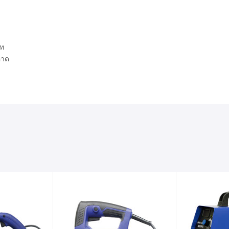
ภท
อาด