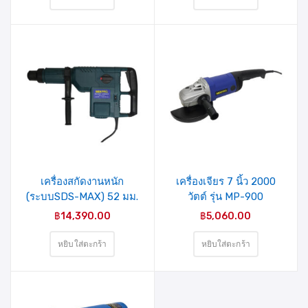
รายการ
รายการ
สินค้าที่
สินค้าที่
ชอบ
ชอบ
เครื่องสกัดงานหนัก
เครื่องเจียร 7 นิ้ว 2000
(ระบบSDS-MAX) 52 มม.
วัตต์ รุ่น MP-900
1500 วัตต์ รุ่น Z1A-
MIXPRO
฿
14,390.00
฿
5,060.00
5211(40-006-001)
MIXPRO
หยิบใส่ตะกร้า
หยิบใส่ตะกร้า