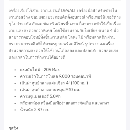
เครื่องเจียรไร้สาย จากแบรนด์ DEWALT เครื่องมือสำหรับช่างใน
งานก่อสร้าง ซ่อมแซม ประกอบติดตั้งอุปกรณ์ หรือเฟอร์นิเจอร์ต่าง
ๆ ไม่ว่าจะตัด ลับคม ขัด หรือเจียรชิ้นงาน ก็สามารถทำให้เป็นเรื่อง
ง่าย และสะดวกกว่าที่เคย โดยใช้งานร่วมกับใบเจียร ขนาด 4 นิ้ว
สามารถตอบโจทย์ทั้งชิ้นงานเหล็ก โลหะ ไม้ หรือพลาสติก ผ่าน
กระบวนการผลิตที่ได้มาตรฐาน พร้อมดีไซน์ รูปทรงของเครื่อง
อำนวยความสะดวกให้ใช้งานได้คล่อง และปลอดภัย ช่วยลดแรง
และเวลาในการทำงานได้อย่างดี
แรงดันไฟฟ้า 20V Max
ความเร็วในการโหลด 9,000 รอบต่อนาที
เส้นผ่าศูนย์กลางแผ่นเจียร 4″ (100 มม.)
เส้นผ่าศูนย์กลางแกนหมุน M10 มม.
ความจุแบตเตอรี่ 5.0Ah
พร้อมกล่องเครื่องมือเพื่อง่ายต่อการจัดเก็บ และพกพา
น้ำหนัก 2.37 กก.
วิธีใช้