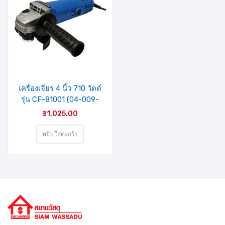
รายการ
สินค้าที่
ชอบ
เครื่องเจียร 4 นิ้ว 710 วัตต์
รุ่น CF-81001 (04-009-
013) MIXPRO LITE
฿
1,025.00
สีน้ำเงิน
หยิบใส่ตะกร้า