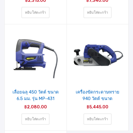
฿
2,315.00
฿
7,340.00
หยิบใส่ตะกร้า
หยิบใส่ตะกร้า
รายการ
รายการ
สินค้าที่
สินค้าที่
ชอบ
ชอบ
เลื่อยฉลุ 450 วัตต์ ขนาด
เครื่องขัดกระดาษทราย
6.5 มม. รุ่น MP-431
940 วัตต์ ขนาด
MIXPRO
100×610มม. รุ่น MP-940
฿
2,080.00
฿
5,445.00
MIXPRO
หยิบใส่ตะกร้า
หยิบใส่ตะกร้า