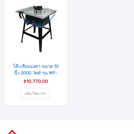
รายการ
สินค้าที่
ชอบ
โต๊ะเลื่อยองศา ขนาด 10
นิ้ว 2000 วัตต์ รุ่น MP-
255A1 MIXPRO
฿
10,770.00
หยิบใส่ตะกร้า