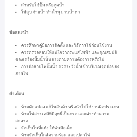
สำหรับใช้ปั๊ม หรือดูดน้ำ
ใช้สูบ จ่ายน้ำ ทำน้ำพุ ม่านน้ำตก
ข้อแนะนำ
ควรศึกษาคู่มือการติดตั้ง และวิธีการใช้ก่อนใช้งาน
ควรตรวจสอบให้แน่ใจว่ากระแสไฟฟ้า และคุณสมบัติ
ของเครื่องปั้มน้ำนั้นตรงตามความต้องการหรือไม่
การต่อสายไฟปั๊มน้ำ ควรระวังน้ำเข้าบริเวณจุดต่อของ
สายไฟ
คำเตือน
ห้ามดัดแปลง แก้ไขสินค้า หรือนำไปใช้งานผิดประเภท
ห้ามใช้สารเคมีที่มีฤทธิ์เป็นกรด และด่างทำความ
สะอาด
จัดเก็บในที่แห้ง ให้พ้นมือเด็ก
ห้ามจัดเก็บใกล้ความร้อน และเปลวไฟ