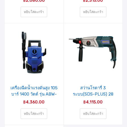
฿
2,080.00
฿
2,315.00
หยิบใส่ตะกร้า
หยิบใส่ตะกร้า
รายการ
รายการ
สินค้าที่
สินค้าที่
ชอบ
ชอบ
เครื่องฉีดน้ำแรงดันสูง 105
สว่านโรตารี่ 3
บาร์ 1400 วัตต์ รุ่น ABW-
ระบบ(SDS-PLUS) 28
VAT-70P(04-009-006)
มม. 850 วัตต์ รุ่น Z1A-
฿
4,360.00
฿
4,115.00
MIXPRO
HB-2852SRE(40-007-
005) MIXPRO
หยิบใส่ตะกร้า
หยิบใส่ตะกร้า