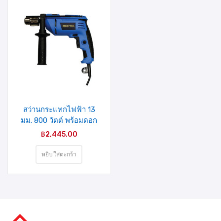
รายการ
สินค้าที่
ชอบ
สว่านกระแทกไฟฟ้า 13
มม. 800 วัตต์ พร้อมดอก
สว่าน 1 ชุด รุ่น CF-
฿
2,445.00
ID005(40-007-006)
MIXPRO
หยิบใส่ตะกร้า