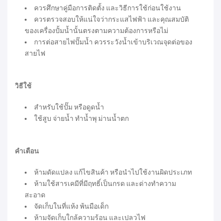
ควรศึกษาคู่มือการติดตั้ง และวิธีการใช้ก่อนใช้งาน
ควรตรวจสอบให้แน่ใจว่ากระแสไฟฟ้า และคุณสมบัติ
ของเครื่องปั้มน้ำนั้นตรงตามความต้องการหรือไม่
การต่อสายไฟปั๊มน้ำ ควรระวังน้ำเข้าบริเวณจุดต่อของ
สายไฟ
วิธีใช้
สำหรับใช้ปั๊ม หรือดูดน้ำ
ใช้สูบ จ่ายน้ำ ทำน้ำพุ ม่านน้ำตก
คำเตือน
ห้ามดัดแปลง แก้ไขสินค้า หรือนำไปใช้งานผิดประเภท
ห้ามใช้สารเคมีที่มีฤทธิ์เป็นกรด และด่างทำความ
สะอาด
จัดเก็บในที่แห้ง พ้นมือเด็ก
ห้ามจัดเก็บใกล้ความร้อน และเปลวไฟ