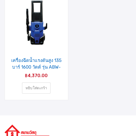
รายการ
สินค้าที่
ชอบ
เครื่องฉีดน้ำแรงดันสูง 135
บาร์ 1600 วัตต์ รุ่น ABW-
VAT-90P(04-009-007)
฿
4,370.00
MIXPRO
หยิบใส่ตะกร้า