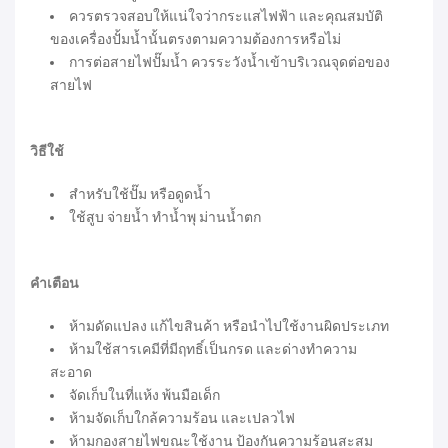
ควรตรวจสอบให้แน่ใจว่ากระแสไฟฟ้า และคุณสมบัติ
ของเครื่องปั้มน้ำนั้นตรงตามความต้องการหรือไม่
การต่อสายไฟปั๊มน้ำ ควรระวังน้ำเข้าบริเวณจุดต่อของ
สายไฟ
วิธีใช้
สำหรับใช้ปั๊ม หรือดูดน้ำ
ใช้สูบ จ่ายน้ำ ทำน้ำพุ ม่านน้ำตก
คำเตือน
ห้ามดัดแปลง แก้ไขสินค้า หรือนำไปใช้งานผิดประเภท
ห้ามใช้สารเคมีที่มีฤทธิ์เป็นกรด และด่างทำความ
สะอาด
จัดเก็บในที่แห้ง พ้นมือเด็ก
ห้ามจัดเก็บใกล้ความร้อน และเปลวไฟ
ห้ามกองสายไฟขณะใช้งาน ป้องกันความร้อนสะสม