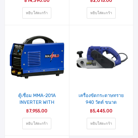
฿
14,390.00
฿
2,015.00
5211(40-006-001)
MIXPRO
หยิบใส่ตะกร้า
หยิบใส่ตะกร้า
รายการ
รายการ
สินค้าที่
สินค้าที่
ชอบ
ชอบ
ตู้เชื่อม MMA-201A
เครื่องขัดกระดาษทราย
INVERTER WITH
940 วัตต์ ขนาด
ACCESSORIES (MAX
100×610มม. รุ่น MP-940
฿
7,955.00
฿
5,445.00
WELD)
MIXPRO
หยิบใส่ตะกร้า
หยิบใส่ตะกร้า