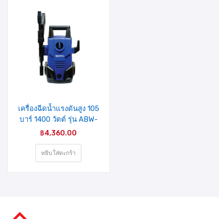
รายการ
สินค้าที่
ชอบ
เครื่องฉีดน้ำแรงดันสูง 105
บาร์ 1400 วัตต์ รุ่น ABW-
VAT-70P(04-009-006)
฿
4,360.00
MIXPRO
หยิบใส่ตะกร้า