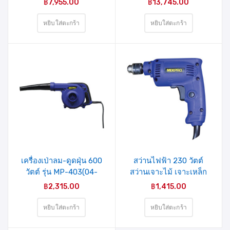
฿
7,955.00
฿
13,745.00
WELD)
หยิบใส่ตะกร้า
หยิบใส่ตะกร้า
รายการ
รายการ
สินค้าที่
สินค้าที่
ชอบ
ชอบ
เครื่องเป่าลม-ดูดฝุ่น 600
สว่านไฟฟ้า 230 วัตต์
วัตต์ รุ่น MP-403(04-
สว่านเจาะไม้ เจาะเหล็ก
009-005) MIXPRO
รุ่น MP-651 MIXPRO
฿
2,315.00
฿
1,415.00
หยิบใส่ตะกร้า
หยิบใส่ตะกร้า