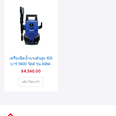
รายการ
สินค้าที่
ชอบ
เครื่องฉีดน้ำแรงดันสูง 105
บาร์ 1400 วัตต์ รุ่น ABW-
VAT-70P(04-009-006)
฿
4,360.00
MIXPRO
หยิบใส่ตะกร้า