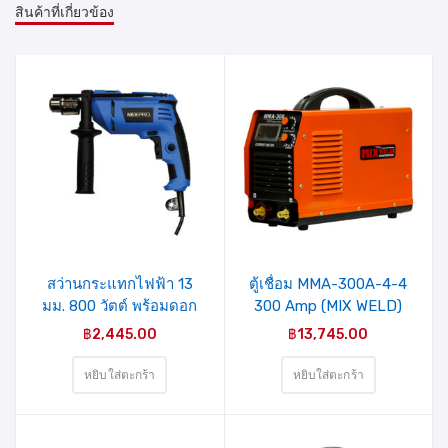
สินค้าที่เกี่ยวข้อง
รายการ
รายการ
สินค้าที่
สินค้าที่
ชอบ
ชอบ
สว่านกระแทกไฟฟ้า 13
ตู้เชื่อม MMA-300A-4-4
มม. 800 วัตต์ พร้อมดอก
300 Amp (MIX WELD)
สว่าน 1 ชุด รุ่น CF-
฿
2,445.00
฿
13,745.00
ID005(40-007-006)
MIXPRO
หยิบใส่ตะกร้า
หยิบใส่ตะกร้า