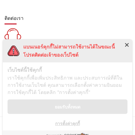
ติดต่อเรา
แบนเนอร์คุกกี้ไม่สามารถใช้งานได้ในขณะนี้
สายด่วน :
โปรดติดต่อเจ้าของเว็ปไซต์
099-5095739
เลขที่ 1 ซอยลาดพร้าว 24 แขวงจอมพล เขตจตุจักร กรุงเทพมหานคร
เว็บไซต์นี้ใช้คุกกี้
10900
เราใช้คุกกี้เพื่อเพิ่มประสิทธิภาพ และประสบการณ์ที่ดีใน
การใช้งานเว็บไซต์ คุณสามารถเลือกตั้งค่าความยินยอม
ช่องทางการติดต่อ
การใช้คุกกี้ได้ โดยคลิก "การตั้งค่าคุกกี้"
ยอมรับทั้งหมด
Line
การตั้งค่าคุกกี้
© Copyright
Siamwassadu
- All Rights Reserved - Powered by
THAITUMSTUDIO.