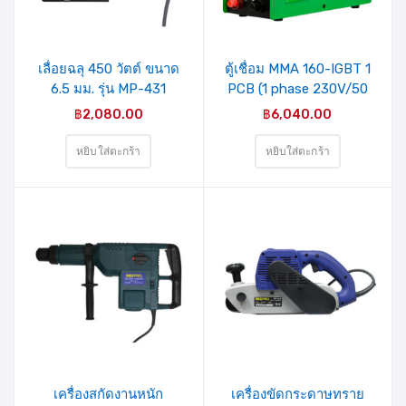
รายการ
รายการ
สินค้าที่
สินค้าที่
ชอบ
ชอบ
เลื่อยฉลุ 450 วัตต์ ขนาด
ตู้เชื่อม MMA 160-IGBT 1
6.5 มม. รุ่น MP-431
PCB (1 phase 230V/50
MIXPRO
HZ ) MIXPRO
฿
2,080.00
฿
6,040.00
PLATINUM (HLMIGB-
1601)
หยิบใส่ตะกร้า
หยิบใส่ตะกร้า
รายการ
รายการ
สินค้าที่
สินค้าที่
ชอบ
ชอบ
เครื่องสกัดงานหนัก
เครื่องขัดกระดาษทราย