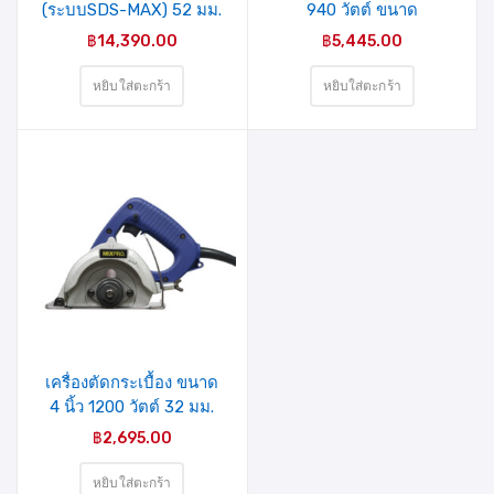
(ระบบSDS-MAX) 52 มม.
940 วัตต์ ขนาด
1500 วัตต์ รุ่น Z1A-
100×610มม. รุ่น MP-940
฿
14,390.00
฿
5,445.00
5211(40-006-001)
MIXPRO
MIXPRO
หยิบใส่ตะกร้า
หยิบใส่ตะกร้า
รายการ
สินค้าที่
ชอบ
เครื่องตัดกระเบื้อง ขนาด
4 นิ้ว 1200 วัตต์ 32 มม.
รุ่น MP-410 MIXPRO
฿
2,695.00
หยิบใส่ตะกร้า