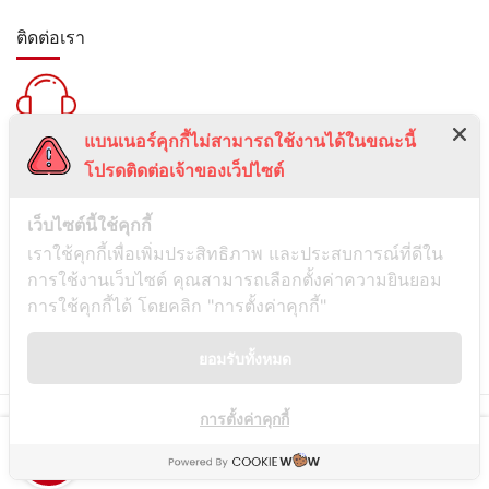
ติดต่อเรา
แบนเนอร์คุกกี้ไม่สามารถใช้งานได้ในขณะนี้
สายด่วน :
โปรดติดต่อเจ้าของเว็ปไซต์
099-5095739
เลขที่ 1 ซอยลาดพร้าว 24 แขวงจอมพล เขตจตุจักร กรุงเทพมหานคร
เว็บไซต์นี้ใช้คุกกี้
10900
เราใช้คุกกี้เพื่อเพิ่มประสิทธิภาพ และประสบการณ์ที่ดีใน
การใช้งานเว็บไซต์ คุณสามารถเลือกตั้งค่าความยินยอม
ช่องทางการติดต่อ
การใช้คุกกี้ได้ โดยคลิก "การตั้งค่าคุกกี้"
ยอมรับทั้งหมด
Line
การตั้งค่าคุกกี้
© Copyright
Siamwassadu
- All Rights Reserved - Powered by
THAITUMSTUDIO.
Shop
Hot Sale
Checkout
Contact