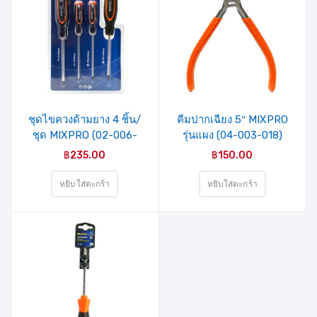
รายการ
รายการ
สินค้าที่
สินค้าที่
ชอบ
ชอบ
ชุดไขควงด้ามยาง 4 ชิ้น/
คีมปากเฉียง 5″ MIXPRO
ชุด MIXPRO (02-006-
รุ่นแผง (04-003-018)
002)
฿
235.00
฿
150.00
หยิบใส่ตะกร้า
หยิบใส่ตะกร้า