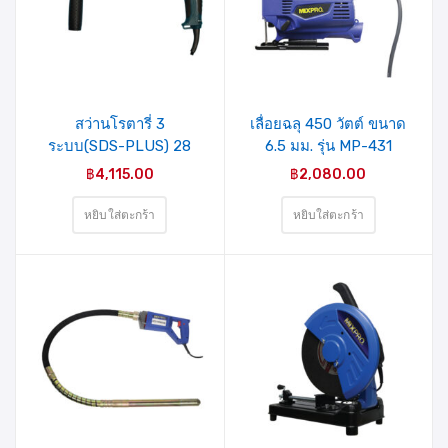
รายการ
รายการ
สินค้าที่
สินค้าที่
ชอบ
ชอบ
สว่านโรตารี่ 3
เลื่อยฉลุ 450 วัตต์ ขนาด
ระบบ(SDS-PLUS) 28
6.5 มม. รุ่น MP-431
มม. 850 วัตต์ รุ่น Z1A-
MIXPRO
฿
4,115.00
฿
2,080.00
HB-2852SRE(40-007-
005) MIXPRO
หยิบใส่ตะกร้า
หยิบใส่ตะกร้า
รายการ
รายการ
สินค้าที่
สินค้าที่
ชอบ
ชอบ