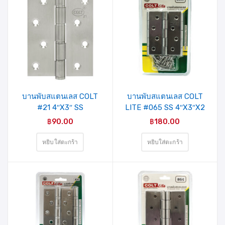
รายการ
รายการ
สินค้าที่
สินค้าที่
ชอบ
ชอบ
บานพับสแตนเลส COLT
บานพับสแตนเลส COLT
#21 4″X3″ SS
LITE #065 SS 4″X3″X2
mm. (3อัน/แผง)
฿
90.00
฿
180.00
หยิบใส่ตะกร้า
หยิบใส่ตะกร้า