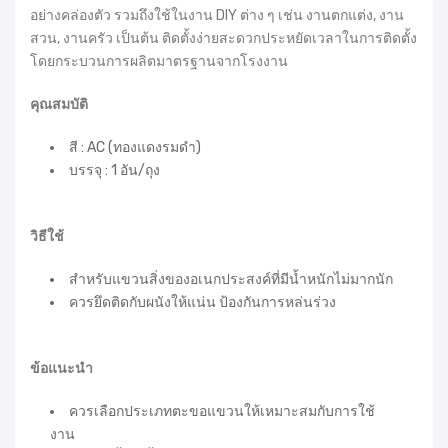
อย่างคล่องตัว รวมถึงใช้ในงาน DIY ต่าง ๆ เช่น งานตกแต่ง, งาน
สวน, งานครัว เป็นต้น ติดตั้งง่ายสะดวกประหยัดเวลาในการติดตั้ง
โดยกระบวนการผลิตมาตรฐานจากโรงงาน
คุณสมบัติ
สี : AC (ทองแดงรมดำ)
บรรจุ : 1 อัน/ถุง
วิธีใช้
สำหรับแขวนสิ่งของอเนกประสงค์ที่มีน้ำหนักไม่มากนัก
ควรยึดติดกับผนังให้แน่น ป้องกันการหล่นร่วง
ข้อแนะนำ
ควรเลือกประเภทตะขอแขวนให้เหมาะสมกับการใช้
งาน