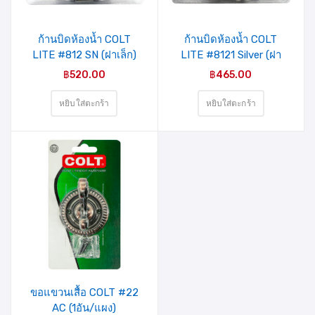
ชอบ
ชอบ
ก้านบิดห้องน้ำ COLT
ก้านบิดห้องน้ำ COLT
LITE #812 SN (ฝาเล็ก)
LITE #8121 Silver (ฝา
รุ่นแผง
เล็ก) รุ่นแผง
฿
520.00
฿
465.00
หยิบใส่ตะกร้า
หยิบใส่ตะกร้า
รายการ
สินค้าที่
ชอบ
ขอแขวนเสื้อ COLT #22
AC (1อัน/แผง)