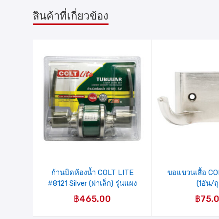
สินค้าที่เกี่ยวข้อง
รายการ
รายการ
สินค้าที่
สินค้าที่
ชอบ
ชอบ
ก้านบิดห้องน้ำ COLT LITE
ขอแขวนเสื้อ C
#8121 Silver (ฝาเล็ก) รุ่นแผง
(1อัน/ถุ
฿
465.00
฿
75.