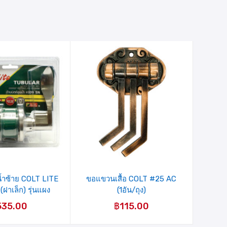
ายการ
รายการ
ินค้าที่
สินค้าที่
ชอบ
ชอบ
น้ำซ้าย COLT LITE
ขอแขวนเสื้อ COLT #25 AC
ฝาเล็ก) รุ่นแผง
(1อัน/ถุง)
535.00
฿
115.00