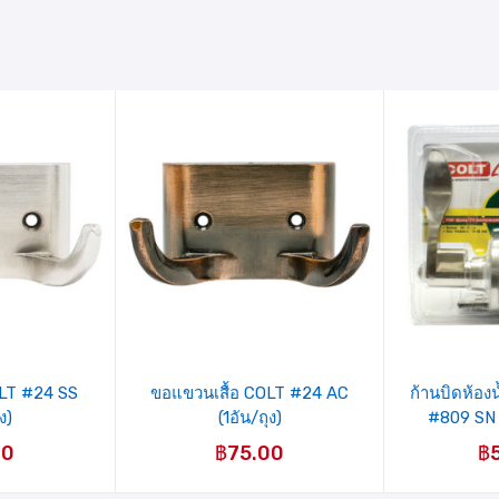
รายการ
ร
สินค้าที่
ส
ชอบ
OLT #24 SS
ขอแขวนเสื้อ COLT #24 AC
ก้านบิดห้อง
ง)
(1อัน/ถุง)
#809 SN (
00
฿
75.00
฿