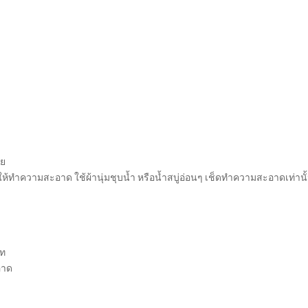
าย
ห้ทำความสะอาด ใช้ผ้านุ่มชุบน้ำ หรือน้ำสบู่อ่อนๆ เช็ดทำความสะอาดเท่านั
ภท
อาด