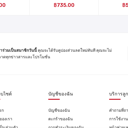
แผง
00
฿
735.00
฿
้าร่วมเป็นสมาชิกวันนี้
คุณจะได้รับคูปองส่วนลดใหม่ทันที คุณจะไม่
าดทุกข่าวสารและโปรโมชั่น
ว็บไซต์
บัญชีของฉัน
บริการลูก
รก
บัญชีของฉัน
คำถามที่ถ
าของเรา
ตะกร้าของฉัน
การใช้งา
ป็นส่วนตัว
การชำระเงินของฉัน
หน้าช่วยเห