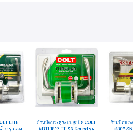
รายการ
ร
สินค้าที่
ส
ชอบ
COLT LITE
ก้านบิดประตูระบบลูกบิด COLT
ก้านบิดประ
ล็ก) รุ่นแผง
#BTL1819 ET-SN Round รุ่น
#809 SN (