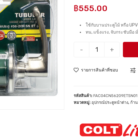
฿
555.00
ใช้กับบานประตูไม้ หรือ UP
ทน, แข็งแรง, จับกระชับมือ 
-
+
รายการสินค้าที่ชอบ
รหัสสินค้า:
FAC04CN56209ETSN01
หมวดหมู่:
อุปกรณ์ประตูหน้าต่าง
,
ก้าน