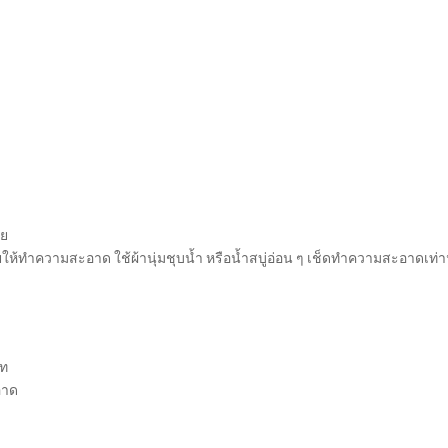
าย
ให้ทำความสะอาด ใช้ผ้านุ่มชุบน้ำ หรือน้ำสบู่อ่อน ๆ เช็ดทำความสะอาดเท่าน
ภท
อาด