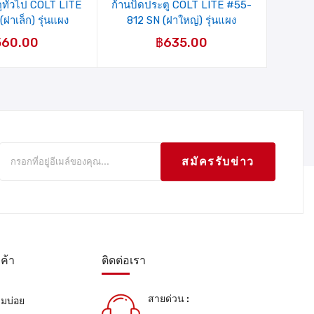
ูทั่วไป COLT LITE
ก้านบิดประตู COLT LITE #55-
ฝาเล็ก) รุ่นแผง
812 SN (ฝาใหญ่) รุ่นแผง
560.00
฿
635.00
สมัครรับข่าว
ค้า
ติดต่อเรา
สายด่วน :
ามบ่อย