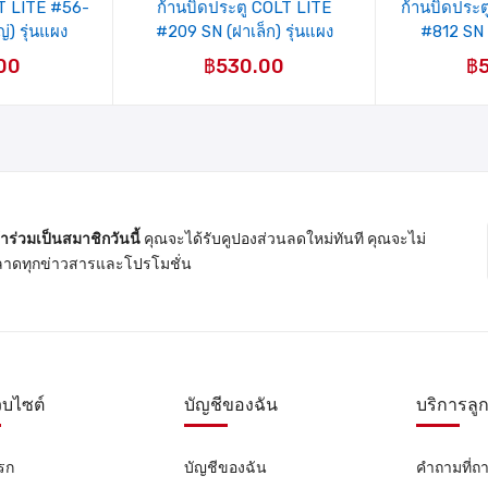
LT LITE #56-
ก้านบิดประตู COLT LITE
ก้านบิดประต
) รุ่นแผง
#209 SN (ฝาเล็ก) รุ่นแผง
#812 SN (
00
฿
530.00
฿
้าร่วมเป็นสมาชิกวันนี้
คุณจะได้รับคูปองส่วนลดใหม่ทันที คุณจะไม่
าดทุกข่าวสารและโปรโมชั่น
ว็บไซต์
บัญชีของฉัน
บริการลูก
รก
บัญชีของฉัน
คำถามที่ถ