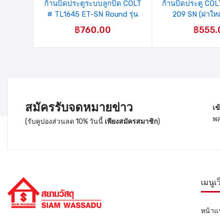
ก้านบิดประตูระบบลูกบิด COLT
ก้านบิดประตู CO
# TL1645 ET-SN Round รุ่น
209 SN (ฝาใหญ่
แผง
฿
760.00
฿
555.
สมัครรับจดหมายข่าว
เข
พล
(รับคูปองส่วนลด 10% วันนี้
เพียงสมัครสมาชิก
)
เมนูเ
หน้าแ