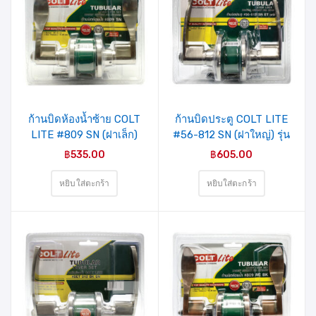
รายการ
รายการ
สินค้าที่
สินค้าที่
ชอบ
ชอบ
ก้านบิดห้องน้ำซ้าย COLT
ก้านบิดประตู COLT LITE
LITE #809 SN (ฝาเล็ก)
#56-812 SN (ฝาใหญ่) รุ่น
รุ่นแผง
แผง
฿
535.00
฿
605.00
หยิบใส่ตะกร้า
หยิบใส่ตะกร้า