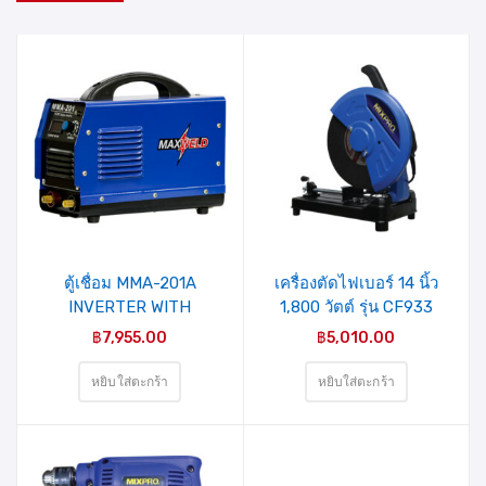
รายการ
รายการ
สินค้าที่
สินค้าที่
ชอบ
ชอบ
ตู้เชื่อม MMA-201A
เครื่องตัดไฟเบอร์ 14 นิ้ว
INVERTER WITH
1,800 วัตต์ รุ่น CF933
ACCESSORIES (MAX
(04-009-001) MIXPRO
฿
7,955.00
฿
5,010.00
WELD)
หยิบใส่ตะกร้า
หยิบใส่ตะกร้า