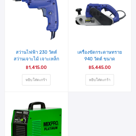
รายการ
รายการ
สินค้าที่
สินค้าที่
ชอบ
ชอบ
สว่านไฟฟ้า 230 วัตต์
เครื่องขัดกระดาษทราย
สว่านเจาะไม้ เจาะเหล็ก
940 วัตต์ ขนาด
รุ่น MP-651 MIXPRO
100×610มม. รุ่น MP-940
฿
1,415.00
฿
5,445.00
MIXPRO
หยิบใส่ตะกร้า
หยิบใส่ตะกร้า