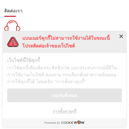
ติดต่อเรา
แบนเนอร์คุกกี้ไม่สามารถใช้งานได้ในขณะนี้
สายด่วน :
โปรดติดต่อเจ้าของเว็ปไซต์
099-5095739
เลขที่ 1 ซอยลาดพร้าว 24 แขวงจอมพล เขตจตุจักร กรุงเทพมหานคร
เว็บไซต์นี้ใช้คุกกี้
10900
เราใช้คุกกี้เพื่อเพิ่มประสิทธิภาพ และประสบการณ์ที่ดีใน
การใช้งานเว็บไซต์ คุณสามารถเลือกตั้งค่าความยินยอม
ช่องทางการติดต่อ
การใช้คุกกี้ได้ โดยคลิก "การตั้งค่าคุกกี้"
ยอมรับทั้งหมด
Line
การตั้งค่าคุกกี้
© Copyright
Siamwassadu
- All Rights Reserved - Powered by
THAITUMSTUDIO.