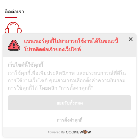
ติดต่อเรา
แบนเนอร์คุกกี้ไม่สามารถใช้งานได้ในขณะนี้
สายด่วน :
โปรดติดต่อเจ้าของเว็ปไซต์
099-5095739
เลขที่ 1 ซอยลาดพร้าว 24 แขวงจอมพล เขตจตุจักร กรุงเทพมหานคร
เว็บไซต์นี้ใช้คุกกี้
10900
เราใช้คุกกี้เพื่อเพิ่มประสิทธิภาพ และประสบการณ์ที่ดีใน
การใช้งานเว็บไซต์ คุณสามารถเลือกตั้งค่าความยินยอม
ช่องทางการติดต่อ
การใช้คุกกี้ได้ โดยคลิก "การตั้งค่าคุกกี้"
ยอมรับทั้งหมด
Line
การตั้งค่าคุกกี้
© Copyright
Siamwassadu
- All Rights Reserved - Powered by
THAITUMSTUDIO.