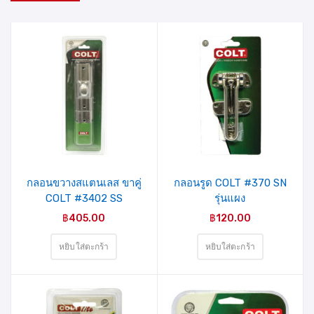
รายการ
รายการ
สินค้าที่
สินค้าที่
ชอบ
ชอบ
กลอนขวางสแตนเลส ขาคู่
กลอนรูด COLT #370 SN
COLT #3402 SS
รุ่นแผง
4″X1.5mm.
฿
405.00
฿
120.00
หยิบใส่ตะกร้า
หยิบใส่ตะกร้า