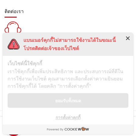
ติดต่อเรา
แบนเนอร์คุกกี้ไม่สามารถใช้งานได้ในขณะนี้
สายด่วน :
โปรดติดต่อเจ้าของเว็ปไซต์
099-5095739
เลขที่ 1 ซอยลาดพร้าว 24 แขวงจอมพล เขตจตุจักร กรุงเทพมหานคร
เว็บไซต์นี้ใช้คุกกี้
10900
เราใช้คุกกี้เพื่อเพิ่มประสิทธิภาพ และประสบการณ์ที่ดีใน
การใช้งานเว็บไซต์ คุณสามารถเลือกตั้งค่าความยินยอม
ช่องทางการติดต่อ
การใช้คุกกี้ได้ โดยคลิก "การตั้งค่าคุกกี้"
ยอมรับทั้งหมด
Line
การตั้งค่าคุกกี้
© Copyright
Siamwassadu
- All Rights Reserved - Powered by
THAITUMSTUDIO.
Shop
Hot Sale
Checkout
Contact