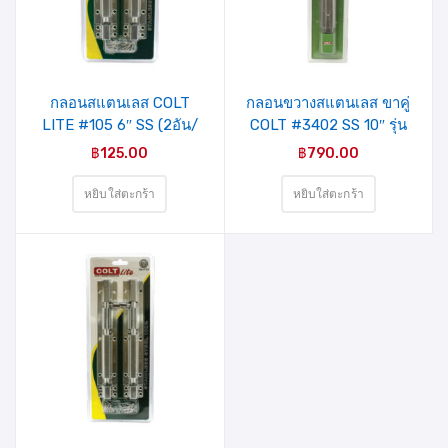
รายการ
รายการ
สินค้าที่
สินค้าที่
ชอบ
ชอบ
กลอนสแตนเลส COLT
กลอนขวางสแตนเลส ขาคู่
LITE #105 6″ SS (2อัน/
COLT #3402 SS 10″ รุ่น
แผง)
แผง
฿
125.00
฿
790.00
หยิบใส่ตะกร้า
หยิบใส่ตะกร้า
รายการ
สินค้าที่
ชอบ