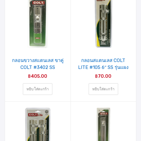
รายการ
รายการ
สินค้าที่
สินค้าที่
ชอบ
ชอบ
กลอนขวางสแตนเลส ขาคู่
กลอนสแตนเลส COLT
COLT #3402 SS
LITE #105 6″ SS รุ่นแผง
4″X1.5mm.
฿
405.00
฿
70.00
หยิบใส่ตะกร้า
หยิบใส่ตะกร้า