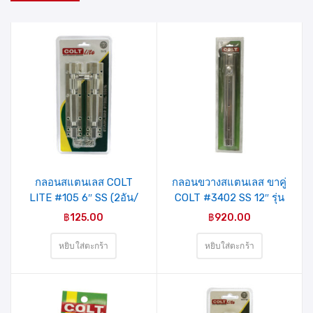
รายการ
รายการ
สินค้าที่
สินค้าที่
ชอบ
ชอบ
กลอนสแตนเลส COLT
กลอนขวางสแตนเลส ขาคู่
LITE #105 6″ SS (2อัน/
COLT #3402 SS 12″ รุ่น
แผง)
แผง
฿
125.00
฿
920.00
หยิบใส่ตะกร้า
หยิบใส่ตะกร้า