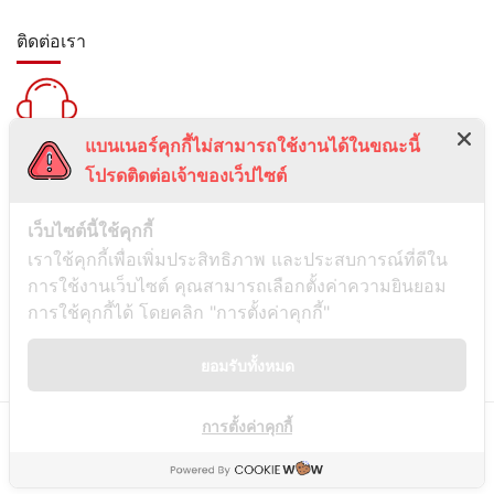
ติดต่อเรา
แบนเนอร์คุกกี้ไม่สามารถใช้งานได้ในขณะนี้
สายด่วน :
โปรดติดต่อเจ้าของเว็ปไซต์
099-5095739
เลขที่ 1 ซอยลาดพร้าว 24 แขวงจอมพล เขตจตุจักร กรุงเทพมหานคร
เว็บไซต์นี้ใช้คุกกี้
10900
เราใช้คุกกี้เพื่อเพิ่มประสิทธิภาพ และประสบการณ์ที่ดีใน
การใช้งานเว็บไซต์ คุณสามารถเลือกตั้งค่าความยินยอม
ช่องทางการติดต่อ
การใช้คุกกี้ได้ โดยคลิก "การตั้งค่าคุกกี้"
ยอมรับทั้งหมด
Line
การตั้งค่าคุกกี้
© Copyright
Siamwassadu
- All Rights Reserved - Powered by
THAITUMSTUDIO.