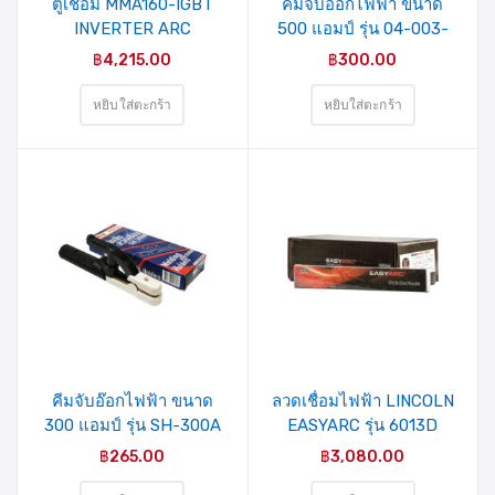
ตู้เชื่อม MMA160-IGBT
คีมจับอ๊อกไฟฟ้า ขนาด
INVERTER ARC
500 แอมป์ รุ่น 04-003-
WELDING-IGBT
020 MIXPRO
฿
4,215.00
฿
300.00
(1phase/220V) MIXPRO
(21-003-001)
หยิบใส่ตะกร้า
หยิบใส่ตะกร้า
คีมจับอ๊อกไฟฟ้า ขนาด
ลวดเชื่อมไฟฟ้า LINCOLN
300 แอมป์ รุ่น SH-300A
EASYARC รุ่น 6013D
MIXPRO
ขนาด 2.6 มม.
฿
265.00
฿
3,080.00