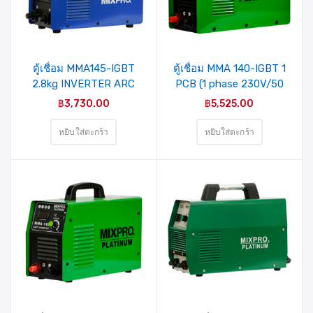
ตู้เชื่อม MMA145-IGBT
ตู้เชื่อม MMA 140-IGBT 1
2.8kg INVERTER ARC
PCB (1 phase 230V/50
WELDING-IGBT
HZ ) MIXPRO
฿
3,730.00
฿
5,525.00
(1phase/220V) MIXPRO
PLATINUM (HLMIGB-
(21-003-003)
1401F)
หยิบใส่ตะกร้า
หยิบใส่ตะกร้า