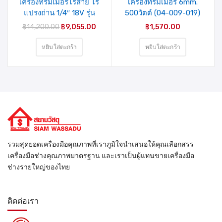
เครื่องทริมเมอร์ไร้สาย ไร้
เครื่องทริมเมอร์ 6mm.
แปรงถ่าน 1/4″ 18V รุ่น
500วัตต์ (04-009-019)
DCW600N-XJ DEWALT
MIXPRO
฿
14,200.00
฿
9,055.00
฿
1,570.00
(เครื่องเปล่า)
หยิบใส่ตะกร้า
หยิบใส่ตะกร้า
รวมสุดยอดเครื่องมือคุณภาพที่เราภูมิใจนำเสนอให้คุณเลือกสรร
เครื่องมือช่างคุณภาพมาตรฐาน และเราเป็นผู้แทนขายเครื่องมือ
ช่างรายใหญ่ของไทย
ติดต่อเรา