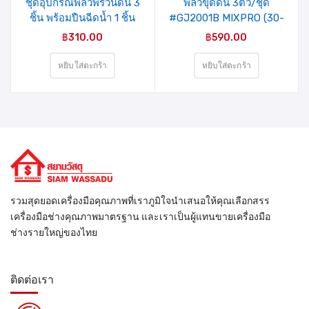
ชุดอุปกรณ์พลั่วพรวนดิน 3
พลั่วขุดดิน 3ตัว/ชุด
ชิ้น พร้อมปืนฉีดน้ำ 1 ชิ้น
#GJ2001B MIXPRO (30-
#DY2073FTS MIXPRO
001-001)
฿
310.00
฿
590.00
(010-003-001)
หยิบใส่ตะกร้า
หยิบใส่ตะกร้า
รวมสุดยอดเครื่องมือคุณภาพที่เราภูมิใจนำเสนอให้คุณเลือกสรร
เครื่องมือช่างคุณภาพมาตรฐาน และเราเป็นผู้แทนขายเครื่องมือ
ช่างรายใหญ่ของไทย
ติดต่อเรา