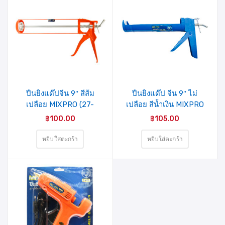
ปืนยิงแด๊ปจีน 9″ สีส้ม
ปืนยิงแด๊ป จีน 9″ ไม่
เปลือย MIXPRO (27-
เปลือย สีน้ำเงิน MIXPRO
004-004)
(27-004-003)
฿
100.00
฿
105.00
หยิบใส่ตะกร้า
หยิบใส่ตะกร้า