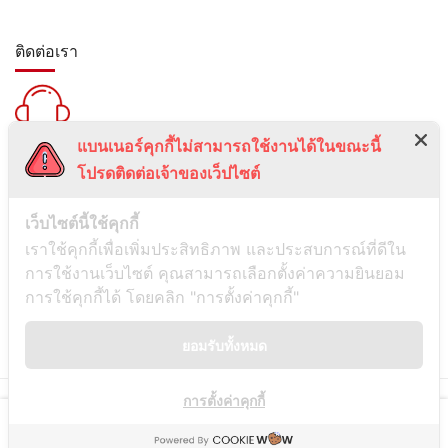
ติดต่อเรา
แบนเนอร์คุกกี้ไม่สามารถใช้งานได้ในขณะนี้
สายด่วน :
โปรดติดต่อเจ้าของเว็ปไซต์
099-5095739
เลขที่ 1 ซอยลาดพร้าว 24 แขวงจอมพล เขตจตุจักร กรุงเทพมหานคร
เว็บไซต์นี้ใช้คุกกี้
10900
เราใช้คุกกี้เพื่อเพิ่มประสิทธิภาพ และประสบการณ์ที่ดีใน
การใช้งานเว็บไซต์ คุณสามารถเลือกตั้งค่าความยินยอม
ช่องทางการติดต่อ
การใช้คุกกี้ได้ โดยคลิก "การตั้งค่าคุกกี้"
ยอมรับทั้งหมด
Line
การตั้งค่าคุกกี้
© Copyright
Siamwassadu
- All Rights Reserved - Powered by
THAITUMSTUDIO.
Shop
Hot Sale
Checkout
Contact