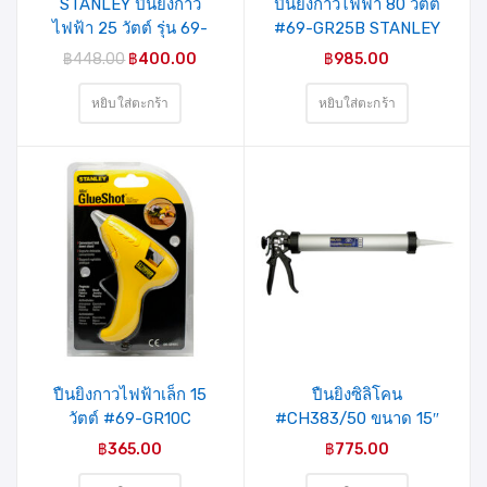
STANLEY ปืนยิงกาว
ปืนยิงกาวไฟฟ้า 80 วัตต์
ไฟฟ้า 25 วัตต์ รุ่น 69-
#69-GR25B STANLEY
GR20C (69-665)
฿
448.00
฿
400.00
฿
985.00
หยิบใส่ตะกร้า
หยิบใส่ตะกร้า
ปืนยิงกาวไฟฟ้าเล็ก 15
ปืนยิงซิลิโคน
วัตต์ #69-GR10C
#CH383/50 ขนาด 15″
STANLEY
MIXPRO (27-004-010)
฿
365.00
฿
775.00