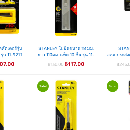
ัตเตอร์รุ่น
STANLEY ใบมีดขนาด 18 มม.
STANL
รุ่น 11-921T
ยาว 110มม. แพ็ค 10 ชิ้น รุ่น 11-
อเนกประสงค์
301T
107.00
฿
117.00
฿
130.00
฿
245.
Sale!
Sale!