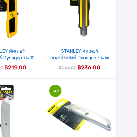
EY คัตเตอร์
STANLEY คัตเตอร์
 Dynagrip รุ่น 10-
อเนกประสงค์ Dynagrip ขนาด
779
25 มม. แบบใบหักออกได้ รุ่น
฿
219.00
฿
236.00
00
฿
263.00
10-425-8
Sale!