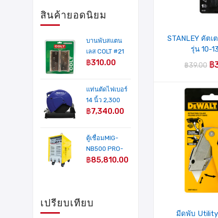
สินค้ายอดนิยม
STANLEY คัตเตอ
บานพับสแตน
รุ่น 10-
เลส COLT #21
฿
310.00
4"X3" AC หนา
฿
฿
39.00
2 mm. (3อัน/
แผง)
แท่นตัดไฟเบอร์
14 นิ้ว 2,300
฿
7,340.00
วัตต์ รุ่น MP-
241A MIXPRO
ตู้เชื่อมMIG-
NB500 PRO-
฿
85,810.00
IGBT INVERTER
500 Amp(COLT
WELD
PLATINUM)+ฟี
เปรียบเทียบ
ดลวด
มีดพับ Utility