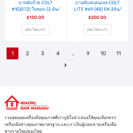
บานพับถ้วย COLT
บานพับสแตนเลส COLT
#1(Q072) ในขอบ (2 อัน/
LITE #69 (4B) SN 3อัน/
แพ็ค)
แผง (รุ่นแผงคู่) 4″X3″
฿
130.00
฿
250.00
หนา 2.0mm.
หยิบใส่ตะกร้า
หยิบใส่ตะกร้า
1
2
3
4
…
9
10
11
รวมสุดยอดเครื่องมือคุณภาพที่เราภูมิใจนำเสนอให้คุณเลือกสรร
เครื่องมือช่างคุณภาพมาตรฐาน และเราเป็นผู้แทนขายเครื่องมือ
ช่างรายใหญ่ของไทย