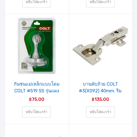
หยิบใส่ตะกร้า
หยิบใส่ตะกร้า
กันชนแม่เหล็กแบบโดม
บานพับถ้วย COLT
COLT #519 SS รุ่นแผง
#3(X092) 40mm. ริม
ขอบ Soft closing (2อัน/
฿
75.00
฿
135.00
ชุด)
หยิบใส่ตะกร้า
หยิบใส่ตะกร้า