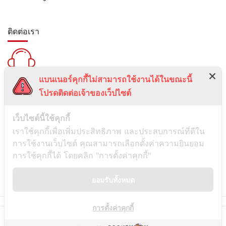
ติดต่อเรา
แบนเนอร์คุกกี้ไม่สามารถใช้งานได้ในขณะนี้
สายด่วน :
โปรดติดต่อเจ้าของเว็ปไซต์
099-5095739
เลขที่ 1 ซอยลาดพร้าว 24 แขวงจอมพล เขตจตุจักร กรุงเทพมหานคร
เว็บไซต์นี้ใช้คุกกี้
10900
เราใช้คุกกี้เพื่อเพิ่มประสิทธิภาพ และประสบการณ์ที่ดีใน
การใช้งานเว็บไซต์ คุณสามารถเลือกตั้งค่าความยินยอม
ช่องทางการติดต่อ
การใช้คุกกี้ได้ โดยคลิก "การตั้งค่าคุกกี้"
ยอมรับทั้งหมด
Line
การตั้งค่าคุกกี้
© Copyright
Siamwassadu
- All Rights Reserved - Powered by
THAITUMSTUDIO.