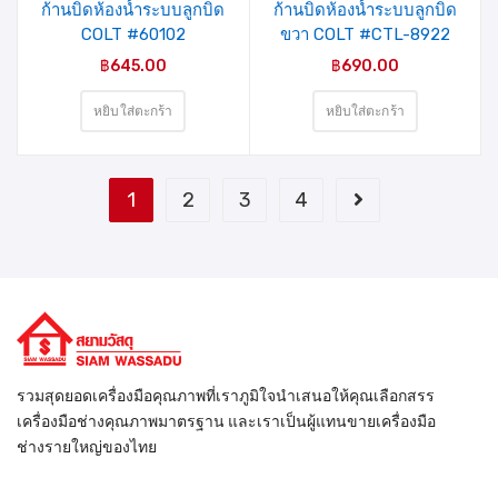
ก้านบิดห้องน้ำระบบลูกบิด
ก้านบิดห้องน้ำระบบลูกบิด
COLT #60102
ขวา COLT #CTL-8922
(CTL601BK) BK SN
SN
฿
645.00
฿
690.00
Round รุ่นแผง
หยิบใส่ตะกร้า
หยิบใส่ตะกร้า
1
2
3
4
รวมสุดยอดเครื่องมือคุณภาพที่เราภูมิใจนำเสนอให้คุณเลือกสรร
เครื่องมือช่างคุณภาพมาตรฐาน และเราเป็นผู้แทนขายเครื่องมือ
ช่างรายใหญ่ของไทย