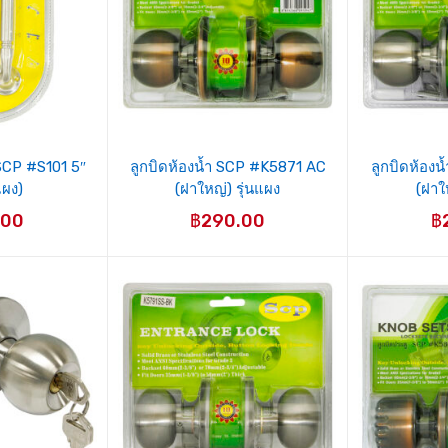
SCP #S101 5″
ลูกบิดห้องน้ำ SCP #K5871 AC
ลูกบิดห้อง
แผง)
(ฝาใหญ่) รุ่นแผง
(ฝาใ
.00
฿
290.00
฿