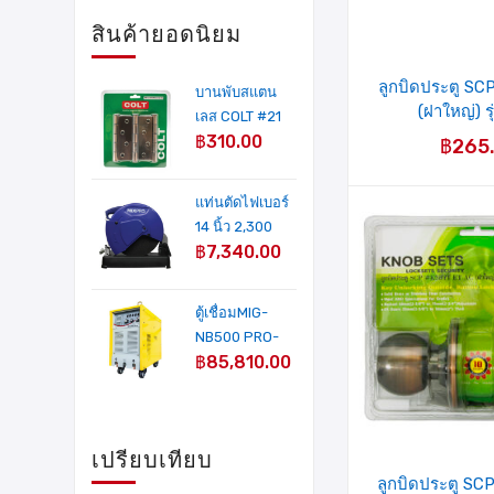
สินค้ายอดนิยม
ลูกบิดประตู SC
บานพับสแตน
(ฝาใหญ่) ร
เลส COLT #21
฿
310.00
4"X3" AC หนา
฿
265
2 mm. (3อัน/
แผง)
แท่นตัดไฟเบอร์
14 นิ้ว 2,300
฿
7,340.00
วัตต์ รุ่น MP-
241A MIXPRO
ตู้เชื่อมMIG-
NB500 PRO-
฿
85,810.00
IGBT INVERTER
500 Amp(COLT
WELD
PLATINUM)+ฟี
เปรียบเทียบ
ดลวด
ลูกบิดประตู SC