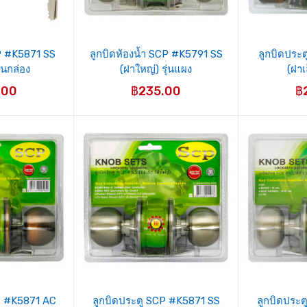
P #K5871 SS
ลูกบิดห้องน้ำ SCP #K5791 SS
ลูกบิดประ
ุ่นกล่อง
(ฝาใหญ่) รุ่นแผง
(ฝาเ
.00
฿
235.00
฿
P #K5871 AC
ลูกบิดประตู SCP #K5871 SS
ลูกบิดประ