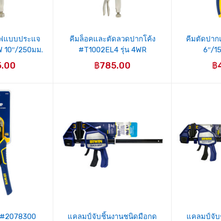
ยไฟแบบประแจ
คีมล็อคและตัดลวดปากโค้ง
คีมตัดปาก
W 10″/250มม.
#T1002EL4 รุ่น 4WR
6″/1
N
4″/100มม. IRWIN
5.00
฿
785.00
฿
 #2078300
แคลมป์จับชิ้นงานชนิดมือกด
แคลมป์จับ