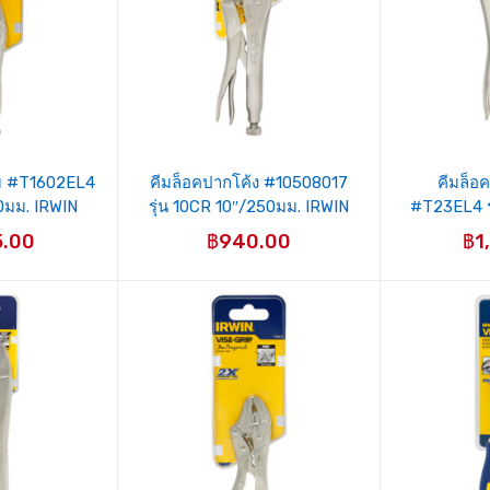
ม #T1602EL4
คีมล็อคปากโค้ง #10508017
คีมล็อ
00มม. IRWIN
รุ่น 10CR 10″/250มม. IRWIN
#T23EL4 ร
5.00
฿
940.00
฿
1