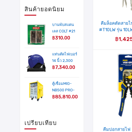
สินค้ายอดนิยม
คีมล็อคตัดสา
บานพับสแตน
#T10LW รุ่น 10L
เลส COLT #21
IRWI
฿
310.00
4"X3" AC หนา
฿
1,42
2 mm. (3อัน/
แผง)
แท่นตัดไฟเบอร์
14 นิ้ว 2,300
฿
7,340.00
วัตต์ รุ่น MP-
241A MIXPRO
ตู้เชื่อมMIG-
NB500 PRO-
฿
85,810.00
IGBT INVERTER
500 Amp(COLT
WELD
PLATINUM)+ฟี
เปรียบเทียบ
ดลวด
คีมปอกสายไฟ