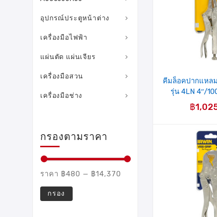
อุปกรณ์ประตูหน้าต่าง
เครื่องมือไฟฟ้า
แผ่นตัด แผ่นเจียร
เครื่องมือสวน
คีมล็อคปากแหล
รุ่น 4LN 4″/1
เครื่องมือช่าง
฿
1,02
กรองตามราคา
ราคา
฿480
—
฿14,370
กรอง