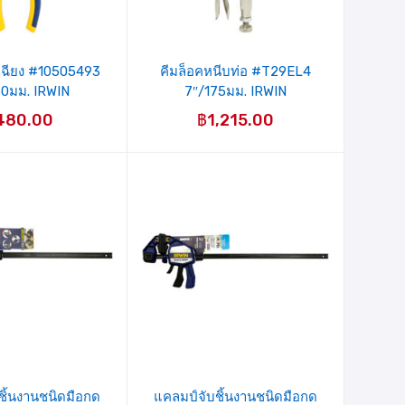
เฉียง #10505493
คีมล็อคหนีบท่อ #T29EL4
50มม. IRWIN
7″/175มม. IRWIN
480.00
฿
1,215.00
ชิ้นงานชนิดมือกด
แคลมป์จับชิ้นงานชนิดมือกด