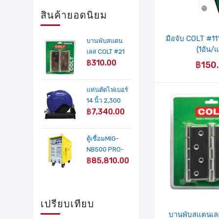
สินค้ายอดนิยม
มือจับ COLT #1
บานพับสแตน
(1อัน/
เลส COLT #21
฿
310.00
4"X3" AC หนา
฿
150
2 mm. (3อัน/
แผง)
แท่นตัดไฟเบอร์
14 นิ้ว 2,300
฿
7,340.00
วัตต์ รุ่น MP-
241A MIXPRO
ตู้เชื่อมMIG-
NB500 PRO-
฿
85,810.00
IGBT INVERTER
500 Amp(COLT
WELD
PLATINUM)+ฟี
เปรียบเทียบ
ดลวด
บานพับสแตนเล