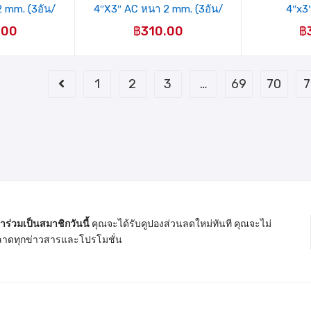
 mm. (3อัน/
4″X3″ AC หนา 2 mm. (3อัน/
4″x3″
)
แผง)
.00
฿
310.00
฿
1
2
3
…
69
70
7
้าร่วมเป็นสมาชิกวันนี้
คุณจะได้รับคูปองส่วนลดใหม่ทันที คุณจะไม่
าดทุกข่าวสารและโปรโมชั่น