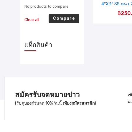
4″X3″ SS หนา 2
No products to compare
แผง
฿
250
Compare
Clear all
แท็กสินค้า
สมัครรับจดหมายข่าว
เข
พล
(รับคูปองส่วนลด 10% วันนี้
เพียงสมัครสมาชิก
)