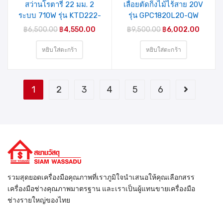
สว่านโรตารี่ 22 มม. 2
เลื่อยตัดกิ่งไม้ไร้สาย 20V
ระบบ 710W รุ่น KTD222-
รุ่น GPC1820L20-QW
B1 BLACK&DECKER
BLACK&DECKER
฿
6,500.00
฿
4,550.00
฿
9,500.00
฿
6,002.00
หยิบใส่ตะกร้า
หยิบใส่ตะกร้า
1
2
3
4
5
6
รวมสุดยอดเครื่องมือคุณภาพที่เราภูมิใจนำเสนอให้คุณเลือกสรร
เครื่องมือช่างคุณภาพมาตรฐาน และเราเป็นผู้แทนขายเครื่องมือ
ช่างรายใหญ่ของไทย