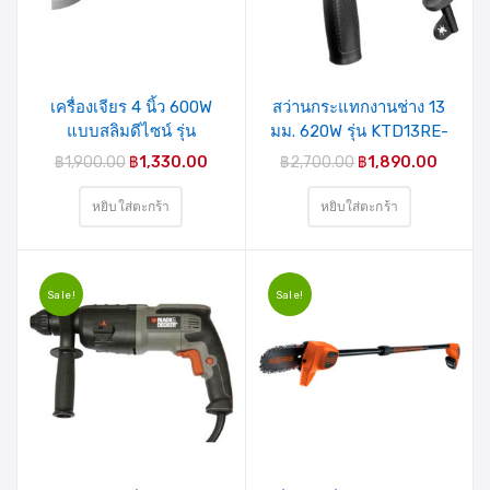
เครื่องเจียร 4 นิ้ว 600W
สว่านกระแทกงานช่าง 13
แบบสลิมดีไซน์ รุ่น
มม. 620W รุ่น KTD13RE-
KTG200-B1
B1 BLACK&DECKER
฿
1,900.00
฿
1,330.00
฿
2,700.00
฿
1,890.00
BLACK&DECKER
หยิบใส่ตะกร้า
หยิบใส่ตะกร้า
Sale!
Sale!