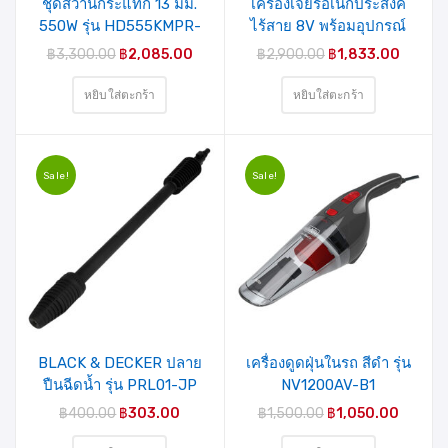
ชุดสว่านกระแทก 13 มม.
เครื่องเจียรอเนกประสงค์
550W รุ่น HD555KMPR-
ไร้สาย 8V พร้อมอุปกรณ์
B1 BLACK&DECKER
35 ชิ้น รุ่น BCRT8K35-B1
฿
3,300.00
฿
2,085.00
฿
2,900.00
฿
1,833.00
BLACK&DECKER
หยิบใส่ตะกร้า
หยิบใส่ตะกร้า
Sale!
Sale!
BLACK & DECKER ปลาย
เครื่องดูดฝุ่นในรถ สีดำ รุ่น
ปืนฉีดน้ำ รุ่น PRL01-JP
NV1200AV-B1
BLACK&DECKER
฿
400.00
฿
303.00
฿
1,500.00
฿
1,050.00