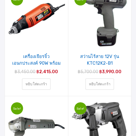
เครื่องเจียรจิ๋ว
สว่านไร้สาย 12V รุ่น
เอนกประสงค์ 90W พร้อม
KTC12K2-B1
สายอ่อน รุ่น RTX1VP-B1
BLACK&DECKER
฿
3,450.00
฿
2,415.00
฿
5,700.00
฿
3,990.00
BLACK&DECKER
หยิบใส่ตะกร้า
หยิบใส่ตะกร้า
Sale!
Sale!