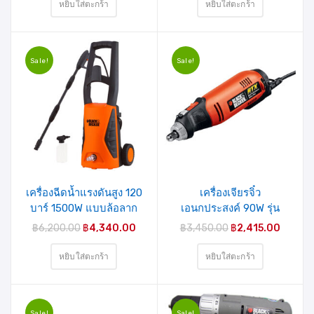
หยิบใส่ตะกร้า
หยิบใส่ตะกร้า
Sale!
Sale!
เครื่องฉีดน้ำแรงดันสูง 120
เครื่องเจียรจิ๋ว
บาร์ 1500W แบบล้อลาก
เอนกประสงค์ 90W รุ่น
รุ่น PW1570TD-B1
RTX1-B1
฿
6,200.00
฿
4,340.00
฿
3,450.00
฿
2,415.00
BLACK&DECKER
BLACK&DECKER
หยิบใส่ตะกร้า
หยิบใส่ตะกร้า
Sale!
Sale!